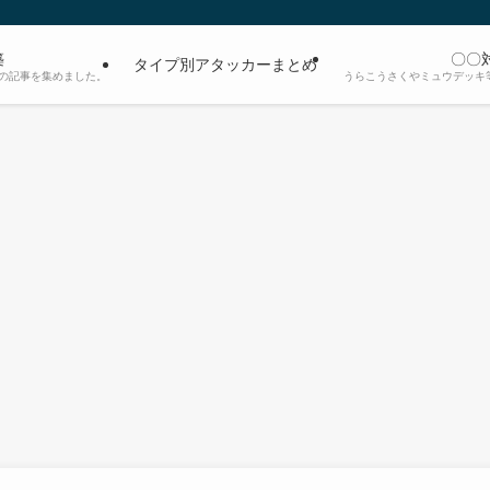
築
〇〇
タイプ別アタッカーまとめ
の記事を集めました。
うらこうさくやミュウデッキ