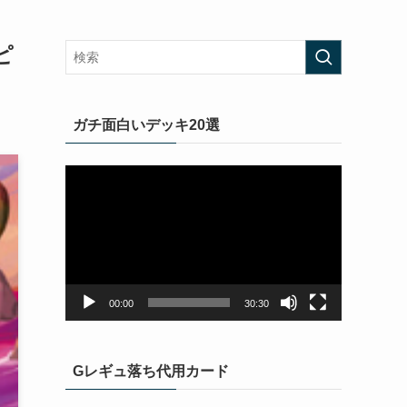
ピ
ガチ面白いデッキ20選
動
画
プ
レ
ー
ヤ
ー
00:00
30:30
Gレギュ落ち代用カード