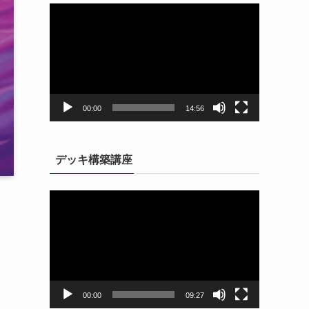
動
画
プ
レ
ー
ヤ
ー
00:00
14:56
デッキ構築講座
動
画
プ
レ
ー
ヤ
ー
00:00
09:27