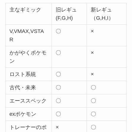
主なギミック
旧レギュ
新レギュ
(F,G,H)
（G,H,I）
V,VMAX,VSTA
〇
×
R
かがやくポケモ
〇
×
ン
ロスト系統
〇
×
古代・未来
〇
〇
エーススペック
〇
〇
exポケモン
〇
〇
トレーナーのポ
×
〇