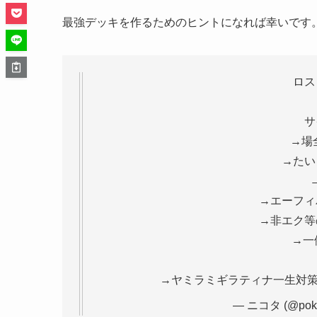
最強デッキを作るためのヒントになれば幸いです
ロス
サ
→場
→たい
→エーフィ
→非エク等
→一
→ヤミラミギラティナ一生対
— ニコタ (@poke