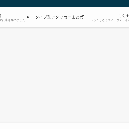
築
〇〇
タイプ別アタッカーまとめ
の記事を集めました。
うらこうさくやミュウデッキ