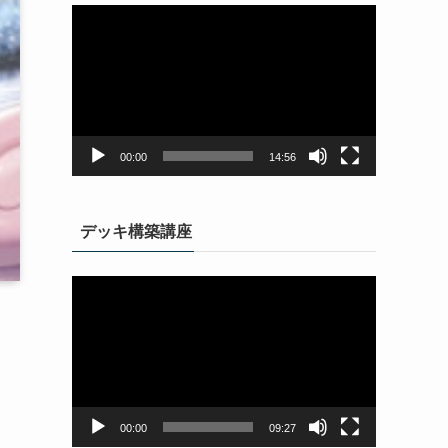
動
画
プ
レ
ー
ヤ
ー
00:00
14:56
デッキ構築講座
動
画
プ
レ
ー
ヤ
ー
00:00
09:27