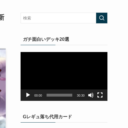
新
ガチ面白いデッキ20選
動
画
プ
レ
ー
ヤ
ー
00:00
30:30
Gレギュ落ち代用カード