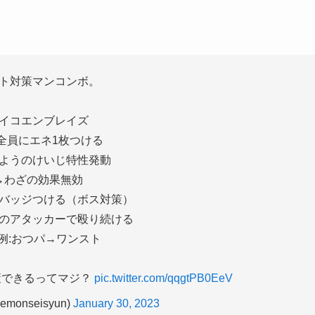
。
ト対策マンコンボ。
イコエンブレイズ
全員にエネ1枚つける
ようのけいじ特性発動
→わざの効果無効
バッジつける（ボス対策）
のアタッカーで殴り続ける
例:おつパ→ワンスト
策できるってマジ？
pic.twitter.com/qqgtPB0EeV
monseisyun)
January 30, 2023