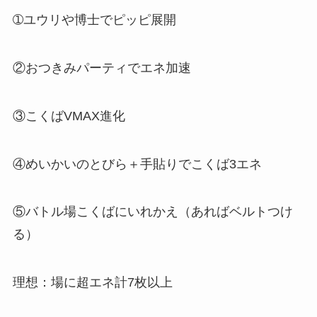
➀ユウリや博士でピッピ展開
②おつきみパーティでエネ加速
③こくばVMAX進化
④めいかいのとびら＋手貼りでこくば3エネ
⑤バトル場こくばにいれかえ（あればベルトつけ
る）
理想：場に超エネ計7枚以上