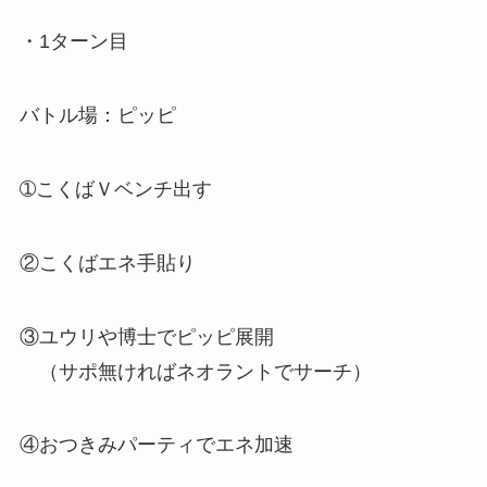
・1ターン目
バトル場：ピッピ
➀こくばＶベンチ出す
②こくばエネ手貼り
③ユウリや博士でピッピ展開
（サポ無ければネオラントでサーチ）
④おつきみパーティでエネ加速