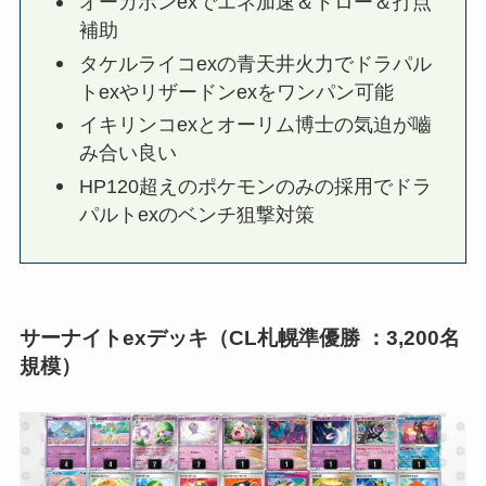
オーガポンexでエネ加速＆ドロー＆打点
補助
タケルライコexの青天井火力でドラパル
トexやリザードンexをワンパン可能
イキリンコexとオーリム博士の気迫が嚙
み合い良い
HP120超えのポケモンのみの採用でドラ
パルトexのベンチ狙撃対策
サーナイトexデッキ（
CL札幌準優勝
：3,200名
規模）