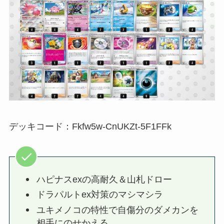
デッキコード：Fkfw5w-CnUKZt-5F1FFk
ハピナスexの高耐久＆山札ドロー
ドラパルトex対策のマシマシラ
ユキメノコの特性で自傷分のダメカンを
相手にのせかえる