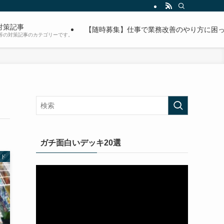
対策記事
【随時募集】仕事で業務改善のやり方に困っ
等の対策記事のカテゴリーです。
ガチ面白いデッキ20選
ード
動
画
プ
レ
ー