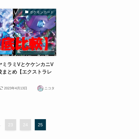
ポケモンカード
ヤミラミVとケケンカニV
較まとめ【エクストラレ
2023年4月13日
ニコタ
.
23
24
25