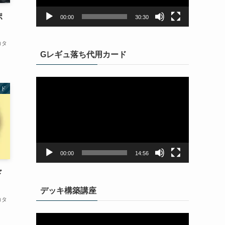
ヤ
ー
ポ
00:00
30:30
】
コタ
Gレギュ落ち代用カード
動
ード
画
プ
レ
ー
ヤ
ー
00:00
14:56
ド
）
デッキ構築講座
コタ
動