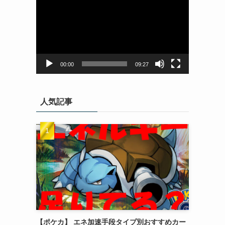
画
プ
レ
ー
ヤ
ー
00:00
09:27
人気記事
【ポケカ】 エネ加速手段タイプ別おすすめカー