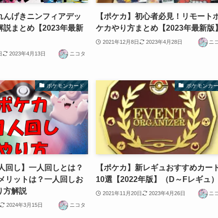
れんげきニンフィアデッ
【ポケカ】初心者必見！リモート
説まとめ【2023年最新
ケカやり方まとめ【2023年最新版
2021年12月8日
2023年4月28日
ニ
日
2023年4月13日
ニコタ
ポケモンカード
ポケモンカ
一人回し】一人回しとは？
【ポケカ】新レギュおすすめカー
デメリットは？一人回しお
10選【2022年版】（D～Fレギュ
り方解説
2021年11月20日
2023年4月26日
ニ
2024年3月15日
ニコタ