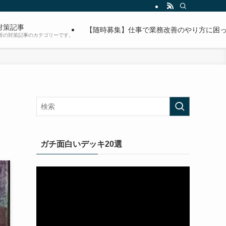
対策記事
【随時募集】仕事で業務改善のやり方に困っ
等の対策記事のカテゴリーです。
ガチ面白いデッキ20選
動
画
プ
レ
ー