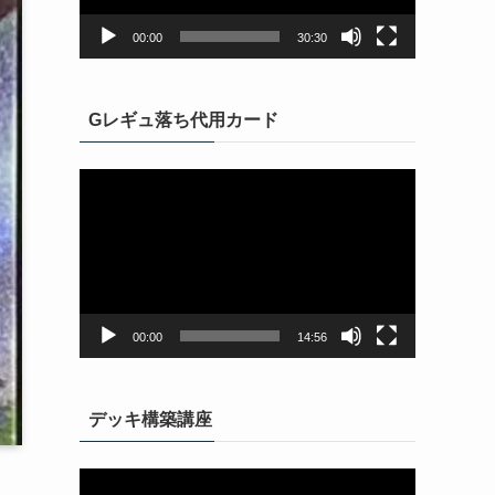
ヤ
ー
00:00
30:30
Gレギュ落ち代用カード
動
画
プ
レ
ー
ヤ
ー
00:00
14:56
デッキ構築講座
動