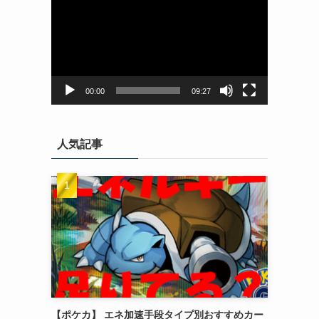
画
プ
レ
ー
ヤ
ー
00:00
09:27
人気記事
【ポケカ】 エネ加速手段タイプ別おすすめカー