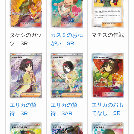
タケシのガッ
カスミのおね
マチスの作戦
ツ SR
がい SR
エリカのおも
エリカの招
エリカの招
てなし SR
待 SR
待 SAR