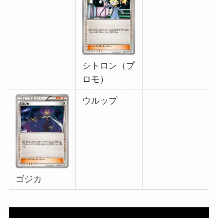
シトロン（プ
ロモ）
ウルップ
ゴジカ