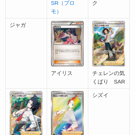
SR（プロ
ク
モ）
ジャガ
アイリス
チェレンの気
くばり SAR
シズイ