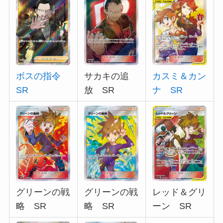
ボスの指令
サカキの追
カスミ＆カン
SR
放 SR
ナ SR
グリーンの戦
グリーンの戦
レッド＆グリ
略 SR
略 SR
ーン SR