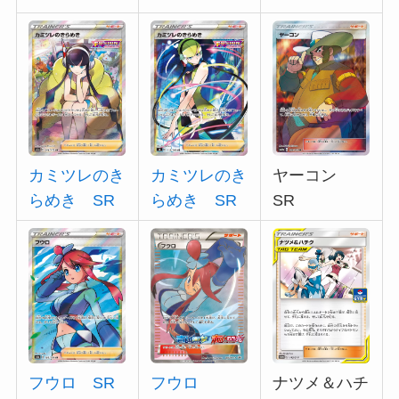
ヤーコン
カミツレのき
カミツレのき
SR
らめき SR
らめき SR
フウロ
ナツメ＆ハチ
フウロ SR