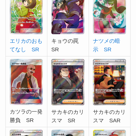
エリカのおも
キョウの罠
ナツメの暗
てなし SR
SR
示 SR
カツラの一発
サカキのカリ
サカキのカリ
勝負 SR
スマ SR
スマ SAR