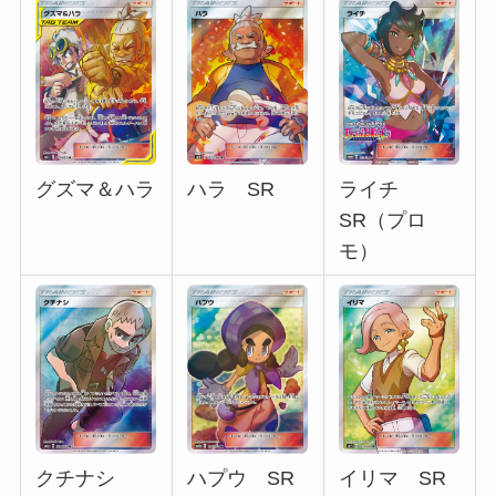
グズマ＆ハラ
ライチ
ハラ SR
SR（プロ
モ）
クチナシ
ハプウ SR
イリマ SR