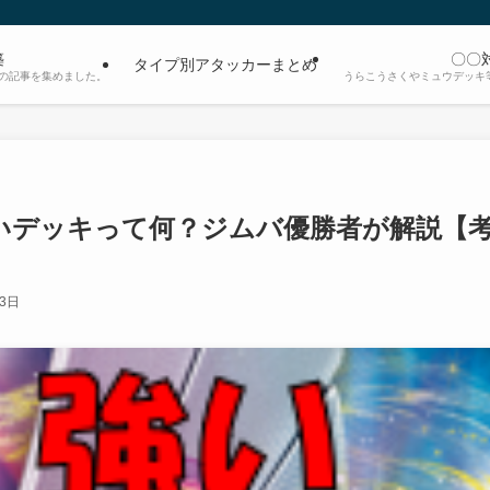
築
〇〇
タイプ別アタッカーまとめ
の記事を集めました。
うらこうさくやミュウデッキ
いデッキって何？ジムバ優勝者が解説【
13日