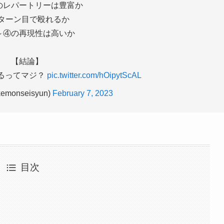
のレパートリーは豊富か
2ターン目で殴れるか
～④の再現性は高いか
【結論】
るってマジ？
pic.twitter.com/hOipytScAL
monseisyun)
February 7, 2023
目次