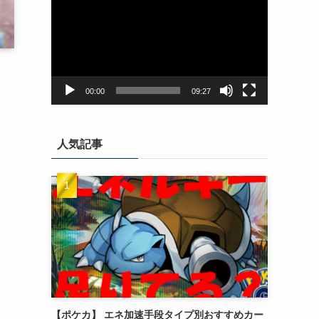
画
プ
レ
ー
ヤ
ー
00:00
09:27
人気記事
【ポケカ】 エネ加速手段タイプ別おすすめカー