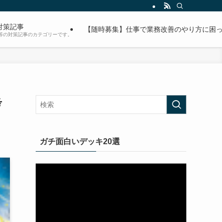
対策記事
【随時募集】仕事で業務改善のやり方に困っ
等の対策記事のカテゴリーです。
考
ガチ面白いデッキ20選
動
画
プ
レ
ー