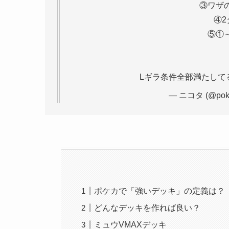
③ワザ
④
⑤①
Lギラ条件全部満たして
— ニコタ (@poke
ポケカで「強いデッキ」の定義は？
どんなデッキを作れば良い？
ミュウVMAXデッキ