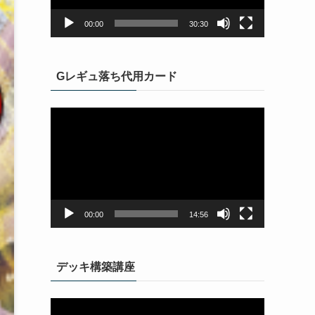
ヤ
ー
00:00
30:30
Gレギュ落ち代用カード
動
画
プ
レ
ー
ヤ
ー
00:00
14:56
デッキ構築講座
動