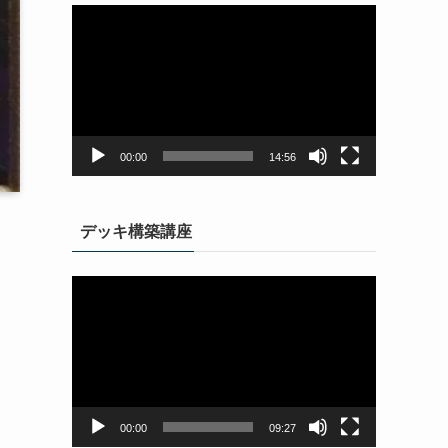
動
画
プ
レ
ー
ヤ
ー
00:00
14:56
デッキ構築講座
動
画
プ
レ
ー
ヤ
ー
00:00
09:27