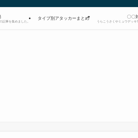
築
〇〇
タイプ別アタッカーまとめ
の記事を集めました。
うらこうさくやミュウデッキ