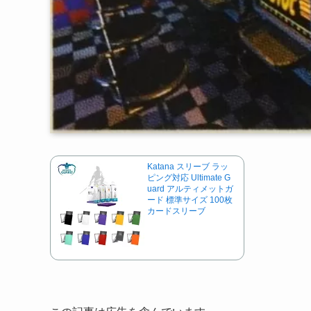
Katana スリーブ ラッ
ピング対応 Ultimate G
uard アルティメットガ
ード 標準サイズ 100枚
カードスリーブ