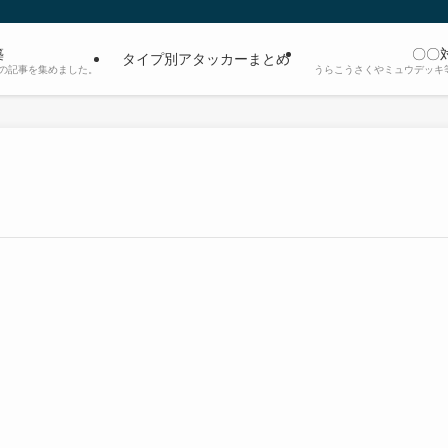
築
〇〇
タイプ別アタッカーまとめ
の記事を集めました。
うらこうさくやミュウデッキ