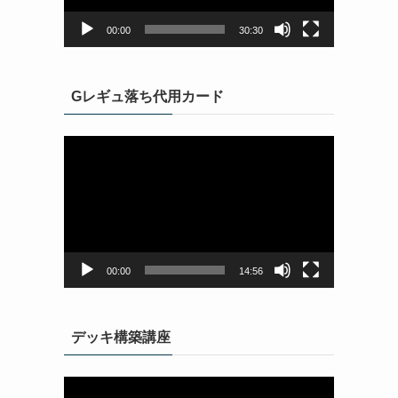
ヤ
ー
00:00
30:30
Gレギュ落ち代用カード
動
画
プ
レ
ー
ヤ
ー
00:00
14:56
デッキ構築講座
動