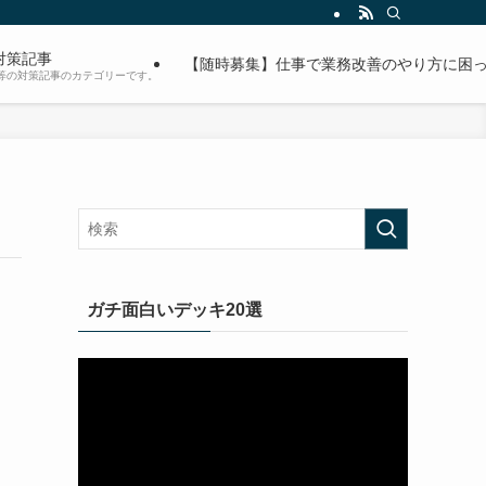
対策記事
【随時募集】仕事で業務改善のやり方に困っ
等の対策記事のカテゴリーです。
ガチ面白いデッキ20選
動
画
プ
レ
ー