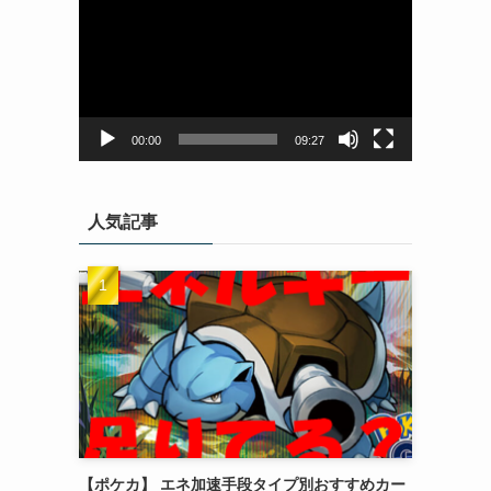
画
プ
レ
ー
ヤ
ー
00:00
09:27
人気記事
【ポケカ】 エネ加速手段タイプ別おすすめカー