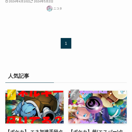
2024年4月10日
2024年5月2日
ニコタ
1
人気記事
【ポケカ】 エネ加速手段タ
【ポケカ】超(エスパー)タ